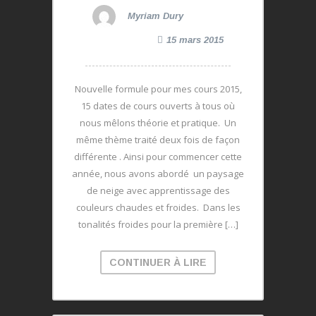
Myriam Dury
15 mars 2015
Nouvelle formule pour mes cours 2015,
15 dates de cours ouverts à tous où
nous mêlons théorie et pratique. Un
même thème traité deux fois de façon
différente . Ainsi pour commencer cette
année, nous avons abordé un paysage
de neige avec apprentissage des
couleurs chaudes et froides. Dans les
tonalités froides pour la première […]
CONTINUER À LIRE