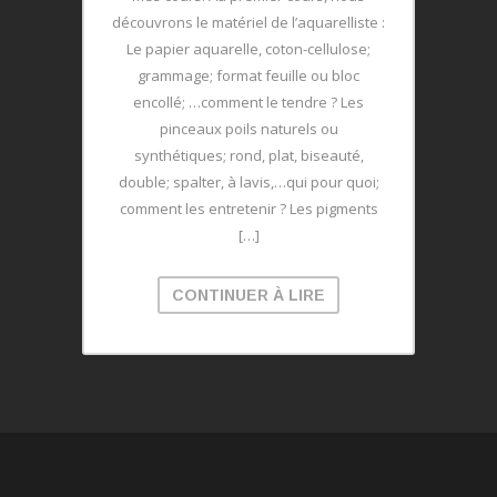
découvrons le matériel de l’aquarelliste :
Le papier aquarelle, coton-cellulose;
grammage; format feuille ou bloc
encollé; …comment le tendre ? Les
pinceaux poils naturels ou
synthétiques; rond, plat, biseauté,
double; spalter, à lavis,…qui pour quoi;
comment les entretenir ? Les pigments
[…]
CONTINUER À LIRE