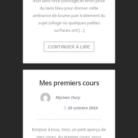
d’un lavis rose (séchage) et enfin pose
du lavis bleu pour donner cette
ambiance de brume puis traitement du
sujet (village où quelques petites
surfaces ont […]
CONTINUER À LIRE
Mes premiers cours
Myriam Dury
20 octobre 2014
Bonjour à tous, Voici un petit aperçu de
mes cours. Au premier cours, nous